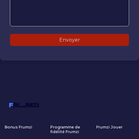
Envoyer
Bonus Frumzi
Programme de
Frumzi Jouer
fidélité Frumzi